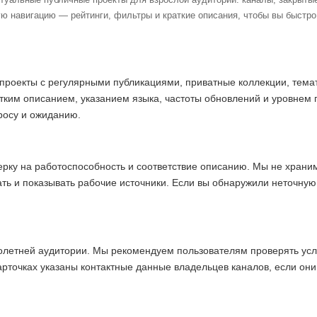
ю навигацию — рейтинги, фильтры и краткие описания, чтобы вы быстр
проекты с регулярными публикациями, приватные коллекции, темат
тким описанием, указанием языка, частоты обновлений и уровнем 
просу и ожиданию.
ерку на работоспособность и соответствие описанию. Мы не хран
ать и показывать рабочие источники. Если вы обнаружили неточну
олетней аудитории. Мы рекомендуем пользователям проверять усл
арточках указаны контактные данные владельцев каналов, если они