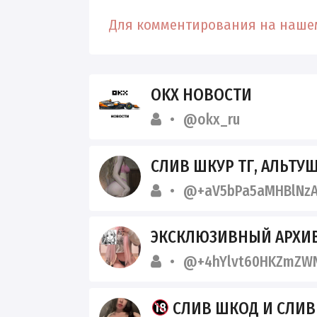
Для комментирования на нашем
OKX НОВОСТИ
@okx_ru
СЛИВ ШКУР ТГ, АЛЬТУШ
@+aV5bPa5aMHBlNz
ЭКСКЛЮЗИВНЫЙ АРХИВ СЛИВОВ 2026
@+4hYlvt60HKZmZWN
СЛИВ ШКОД И СЛИ