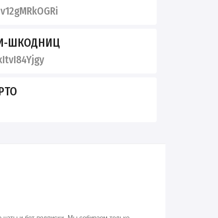
v12gMRkOGRi
СИ-ШКОДНИЦ
ItvI84Yjgy
PTO
 чаты и бот-подписки. Мы собираем только