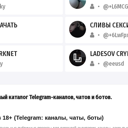
ky
@+L6MCG
АЧАТЬ
СЛИВЫ СЕК
@+6LwFpx
RKNET
LADESOV CRY
y
@eeusd
ый каталог Telegram-каналов, чатов и ботов.
18+ (Telegram: каналы, чаты, боты)
ктуальные публичные проекты для взрослой аудитории: каналы, закрытые