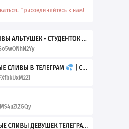
аться. Присоединяйтесь к нам!
АЛЬТУШЕК • СТУДЕНТОК • ШКОДНИЦ
So5wONhN2Yy
Е СЛИВЫ В ТЕЛЕГРАМ
| СЛИВЫ ШКОДНИЦ И РУНЕТОК ПРЯМО В ТВОЁМ ТЕЛЕФОНЕ
XfbkUxM2Zi
MS4uZlZGQy
Е СЛИВЫ ДЕВУШЕК ТЕЛЕГРАМ