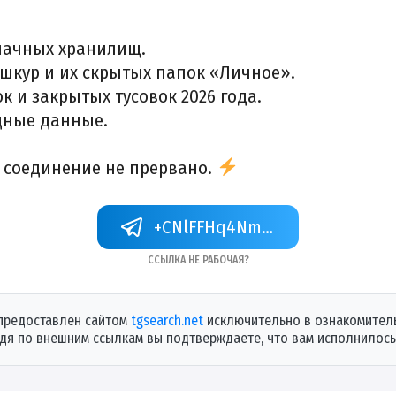
лачных хранилищ.
 шкур
и их скрытых папок «Личное».
 и закрытых тусовок 2026 года.
дные данные.
а соединение не прервано.
+CNlFFHq4NmQ5OTFi
Ссылка не рабочая?
предоставлен сайтом
tgsearch.net
исключительно в ознакомитель
дя по внешним ссылкам вы подтверждаете, что вам исполнилось 