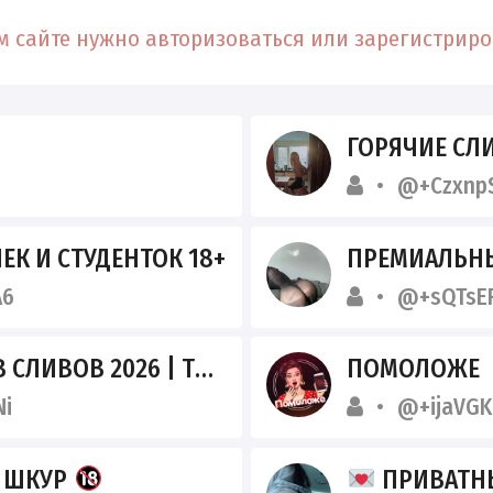
 сайте нужно авторизоваться или зарегистриров
ГОРЯЧИЕ СЛИВЫ 
@+Czxnp
ЕК И СТУДЕНТОК 18+
ПРЕМИАЛЬНЫ
A6
@+sQTsEF
 | ТРЕШ, ВПИСКИ, ПРИВАТ
ПОМОЛОЖЕ
i
@+ijaVGK
В ШКУР
ПРИВАТНЫ