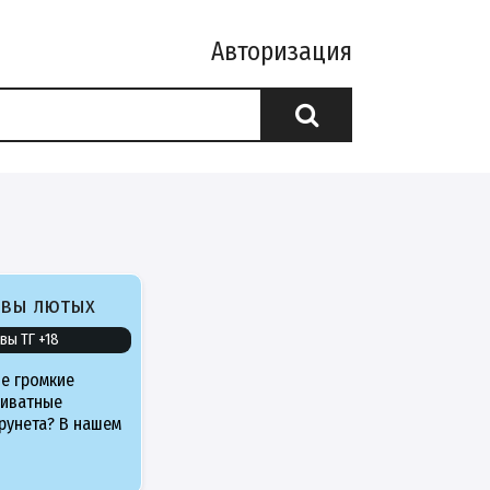
Авторизация
ивы лютых
вы ТГ +18
е громкие
риватные
рунета? В нашем