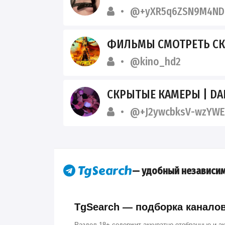
@+yXR5q6ZSN9M4ND
ФИЛЬМЫ СМОТРЕТЬ СК
@kino_hd2
СКРЫТЫЕ КАМЕРЫ | DA
@+J2ywcbksV-wzYWE
— удобный независим
TgSearch — подборка каналов 
Раздел 18+ содержит аккуратно отобранные и а