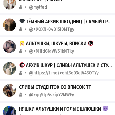
@mylfed
ТЁМНЫЙ АРХИВ ШКОДНИЦ | САМЫЙ ГРЯЗНЫЙ СЛИВ
@+9QXN-04B15I0MTgy
АЛЬТУШКИ, ШКУРЫ, ВПИСКИ
@+M1IdGIaVWS1kNTky
АРХИВ ШКУР | СЛИВЫ АЛЬТУШЕК И СТУДЕНТОК
@https://t.me/+ohL3oD3qlV43OTYy
СЛИВЫ СТУДЕНТОК СО ВПИСОК ТГ
@+qqStp5skipY2MWEy
НЯШКИ АЛЬТУШКИ И ГОЛЫЕ ШЛЮШКИ