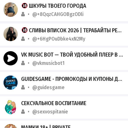
ШКУРЫ ТВОЕГО ГОРОДА
@+8QqzCAHGOBgzODli
СЛИВЫ ВПИСОК 2026 | ТЕРАБАЙТЫ РЕАЛЬНОГО ТРЭША
@+6HgPOuDbke4xN2My
VK MUSIC BOT — ТВОЙ УДОБНЫЙ ПЛЕЕР В TELEGRAM.
@vkmusicbot1
GUIDESGAME - ПРОМОКОДЫ И КУПОНЫ ДЛЯ ИГР
@guidesgame
СЕКСУАЛЬНОЕ ВОСПИТАНИЕ
@sexvospitanie
МАМКИ 18+ | PRIVATE