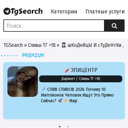
Категории
Платные услуги
TGSearch
»
Сливы ТГ +18
»
шКоДнИцЫ И сТуДеНтКи , 
------ PREMIUM
ЭПИЦЕНТР
Даркнет / Сливы ТГ +18
СЛИВ СЛИВОВ 2026: Почему 10
Миллионов Человек Ищут Это Прямо
Сейчас?
Мир