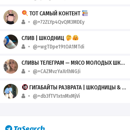
ТОТ САМЫЙ КОНТЕНТ
@+72ZLYp4QvQM3MDEy
СЛИВ | ШКОДНИЦ
@+wgTDpe19tOA1MTdi
СЛИВЫ ТЕЛЕГРАМ — МЯСО МОЛОДЫХ ШКОДНИЦ
@+CAZMvzYaXrlhNGJi
ГИГАБАЙТЫ РАЗВРАТА | ШКОДНИЦЫ & НЕФОРШИ 18+
@+db3fTV1xtnMxMjVi