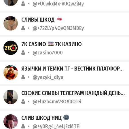
@+UCwkxMx-VUQwZjMy
СЛИВЫ ШКОД
@+72ZLYp4QvQM3MDEy
7K CASINO
7К КАЗИНО
@casino7000
ЯЗЫЧКИ И ТЕМКИ ТГ - ВЕСТНИК ПЛАТФОРМЫ • ТГ
@yazyki_dlya
СВЕЖИЕ СЛИВЫ ТЕЛЕГРАМ КАЖДЫЙ ДЕНЬ
@+luzh4mvV3O80OTFi
СЛИВ ШКОД НИЦ
@+y0Rg4_4eLjEzMTFi