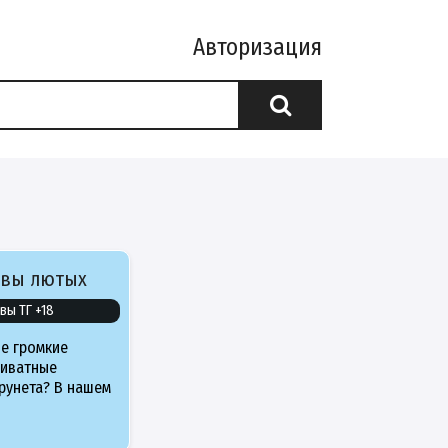
Авторизация
ивы лютых
вы ТГ +18
е громкие
риватные
рунета? В нашем