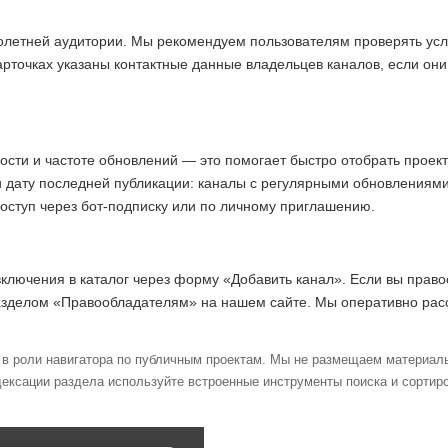
олетней аудитории. Мы рекомендуем пользователям проверять усл
арточках указаны контактные данные владельцев каналов, если они
ости и частоте обновлений — это помогает быстро отобрать прое
и дату последней публикации: каналы с регулярными обновлениям
доступ через бот-подписку или по личному приглашению.
включения в каталог через форму «Добавить канал». Если вы право
азделом «Правообладателям» на нашем сайте. Мы оперативно ра
в роли навигатора по публичным проектам. Мы не размещаем материалы
дексации раздела используйте встроенные инструменты поиска и сортиро