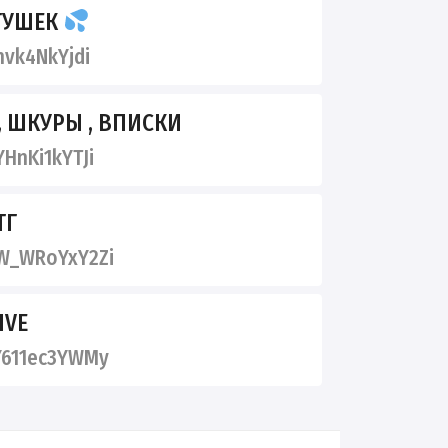
ТУШЕК
hvk4NkYjdi
 ШКУРЫ , ВПИСКИ
HnKi1kYTJi
ТГ
W_WRoYxY2Zi
IVE
Y611ec3YWMy