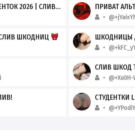
26 | СЛИВЫ БЕЗ ЦЕНЗУРЫ
ПРИВАТ АЛЬ
@+jYaixY
 СЛИВ ШКОДНИЦ
ШКОДНИЦЫ ,
@+kFC_yY
СЛИВ ШКОД 
i
@+Xu0H-
ЛИВ!
СТУДЕНТКИ L
@+YPodi