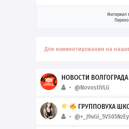
Материал 
Перехо
Для комментирования на нашем
НОВОСТИ ВОЛГОГРАДА - НОВО
@NovostiVLG
ГРУППОВУХА ШК
@+_J9uGi_5VS05NzEy