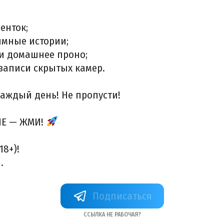
енток;
имные истории;
и домашнее проно;
записи скрытых камер.
каждый день! Не пропусти!
Е — ЖМИ!
8+)!
.
+oTGSdDxvHp82Zjk6
Ссылка не рабочая?