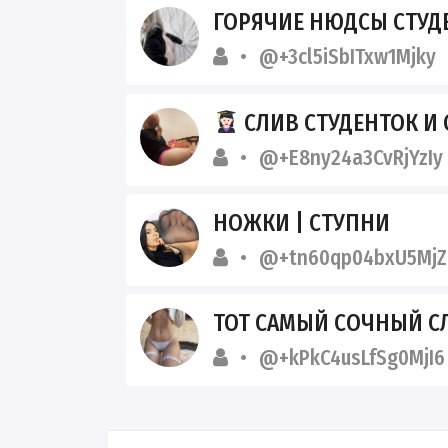
ГОРЯЧИЕ НЮДСЫ СТУДЕНТОК 20
@+3cl5iSbITxw1Mjky
СЛИВ СТУДЕНТОК И
@+E8ny24a3CvRjYzIy
НОЖКИ | СТУПНИ
@+tn60qp04bxU5MjZ
ТОТ САМЫЙ СОЧНЫЙ С
@+kPkC4usLfSg0MjI6